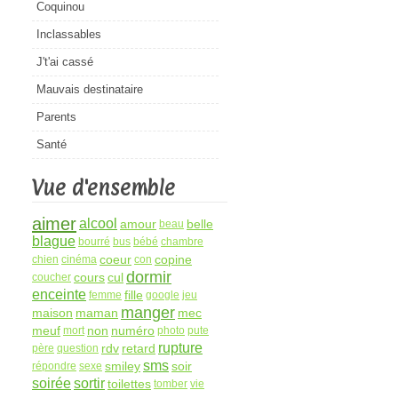
Coquinou
Inclassables
J't'ai cassé
Mauvais destinataire
Parents
Santé
Vue d'ensemble
aimer
alcool
amour
belle
beau
blague
bourré
bus
bébé
chambre
coeur
copine
chien
cinéma
con
dormir
cours
cul
coucher
enceinte
fille
femme
google
jeu
manger
maison
maman
mec
meuf
non
numéro
mort
photo
pute
rupture
rdv
retard
père
question
sms
smiley
soir
répondre
sexe
soirée
sortir
toilettes
tomber
vie