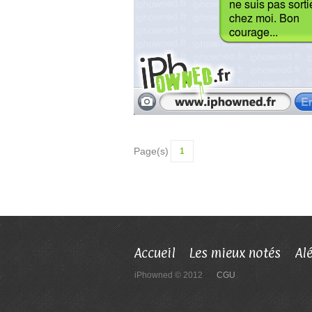
Page(s)
1
Accueil
Les mieux notés
Al
iPhowned © 2012
CGU