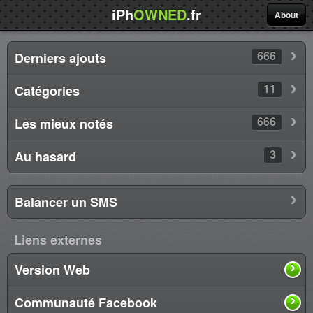
iPh
OWNED
.fr
About
666
Derniers ajouts
11
Catégories
666
Les mieux notés
3
Au hasard
Balancer un SMS
Liens externes
Version Web
Communauté Facebook