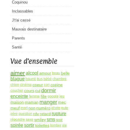
Coquinou
Inclassables
J't'ai cassé
Mauvais destinataire
Parents
Santé
Vue d'ensemble
aimer
alcool
amour
belle
beau
blague
bourré
bus
bébé
chambre
coeur
copine
chien
cinéma
con
dormir
cours
cul
coucher
enceinte
fille
femme
google
jeu
manger
maison
maman
mec
meuf
non
numéro
mort
photo
pute
rupture
rdv
retard
père
question
sms
smiley
soir
répondre
sexe
soirée
sortir
toilettes
tomber
vie