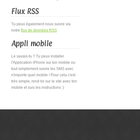
Flux RSS
Tu peux également nous suivre via
notre
flux de données RSS
Appli mobile
Le savais-tu ? Tu peux installer
l'Application iPhone sur ton mobile ou
tout simplement suivre les SMS avec
n'importe quel mobile ! Pour cela c'est
très simple, rend toi sur le site avec ton
mobile et suis les instructions :)