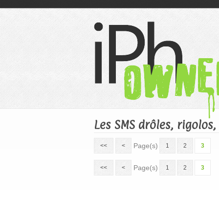
Les SMS drôles, rigolos
Page(s)
<<
<
1
2
3
Page(s)
<<
<
1
2
3