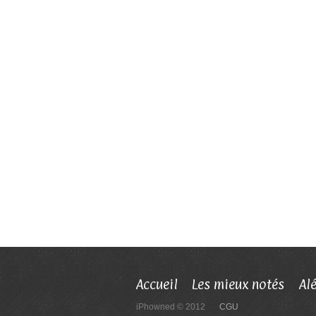
Accueil
Les mieux notés
Al
iPhowned © 2012
CGU