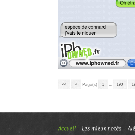
Page(s)
<<
<
1
...
193
1
Accueil
Les mieux notés
Al