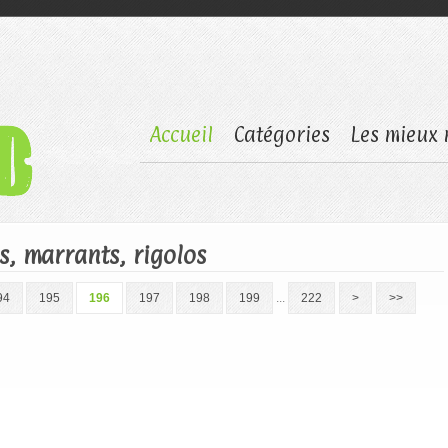
Accueil
Catégories
Les mieux 
, marrants, rigolos
94
195
196
197
198
199
...
222
>
>>