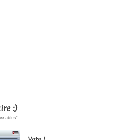
ire :)
assables"
Vote !