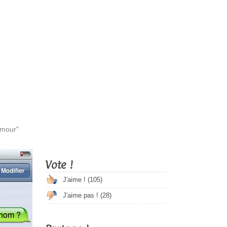
Amour"
Vote !
J'aime ! (
105
)
J'aime pas ! (
28
)