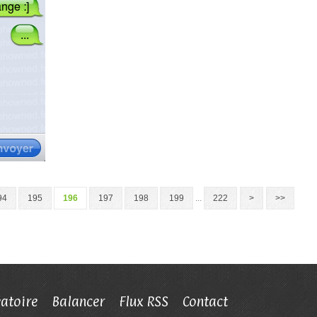
94
195
196
197
198
199
...
222
>
>>
éatoire
Balancer
Flux RSS
Contact