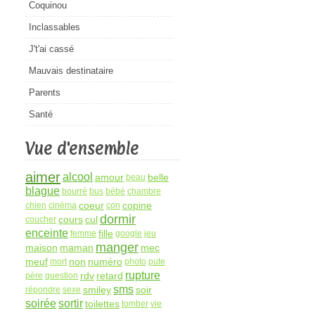
Coquinou
Inclassables
J't'ai cassé
Mauvais destinataire
Parents
Santé
Vue d'ensemble
aimer
alcool
amour
belle
beau
blague
bourré
bus
bébé
chambre
coeur
copine
chien
cinéma
con
dormir
cours
cul
coucher
enceinte
fille
femme
google
jeu
manger
maison
maman
mec
meuf
non
numéro
mort
photo
pute
rupture
rdv
retard
père
question
sms
smiley
soir
répondre
sexe
soirée
sortir
toilettes
tomber
vie