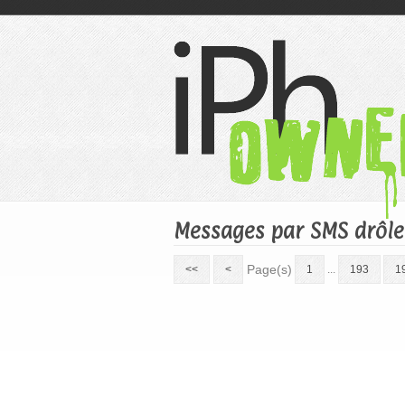
Messages par SMS drôles
Page(s)
<<
<
1
...
193
1